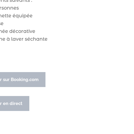
ts suivants :
personnes
enette équipée
se
née décorative
ne à laver séchante
r sur Booking.com
r en direct