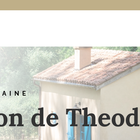
RAINE
on de Theod