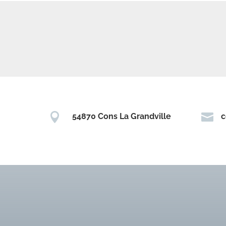


54870 Cons La Grandville
c