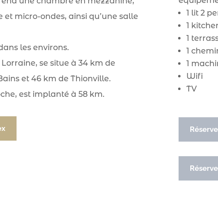
équipemen
rend une chambre en mezzanine,
1 lit 2 
e et micro-ondes, ainsi qu’une salle
1 kitch
1 terras
ans les environs.
1 chemi
 Lorraine, se situe à 34 km de
1 machi
Wifi
ins et 46 km de Thionville.
TV
che, est implanté à 58 km.
ex
Réserve
Réserve