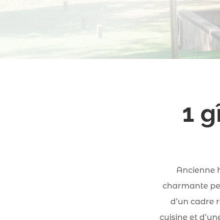
1 g
Ancienne h
charmante pet
d’un cadre r
cuisine et d’un