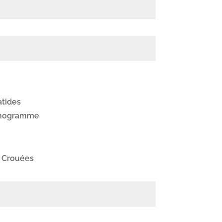
atides
onogramme
 Crouées