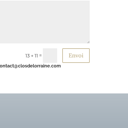
Envoi
=
13 + 11
ontact@closdelorraine.com